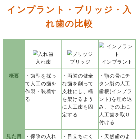
インプラント・ブリッジ・入
れ歯の比較
入れ歯
ブリッジ
インプラント
概要
・歯型を採っ
・両隣の健全
・顎の骨にチ
て人工の歯を
な歯を削って
タン製の人工
作製・装着す
支柱にし、橋
歯根(インプラ
る
を架けるよう
ント)を埋め込
に人工歯を固
み、その上に
定する
人工歯を取り
付ける
見た目
・保険の入れ
・目立ちにく
・天然歯のよ