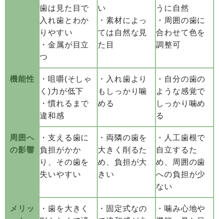
歯は見た目で
い
うに自然
入れ歯とわか
・素材によっ
・周囲の歯に
りやすい
ては自然な見
合わせて色を
・金属が目立
た目
調整可
つ
機能性
・咀嚼(そしゃ
・入れ歯より
・自分の歯の
く)力が低下
もしっかり噛
ような感覚で
・慣れるまで
める
しっかり噛め
違和感
る
周囲へ
・支える歯に
・両隣の歯を
・人工歯根で
の影響
負担がかか
大きく削るた
自立するた
り、その歯を
め、負担が大
め、周囲の歯
失いやすい
きい
への負担が少
ない
メリッ
・歯を大きく
・固定式なの
・噛み心地や