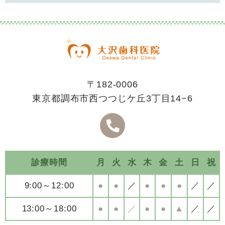
〒182-0006
東京都調布市西つつじケ丘3丁目14−6
診療時間
月
火
水
木
金
土
日
祝
9:00～12:00
●
●
／
●
●
●
／
／
13:00～18:00
●
●
／
●
●
▲
／
／