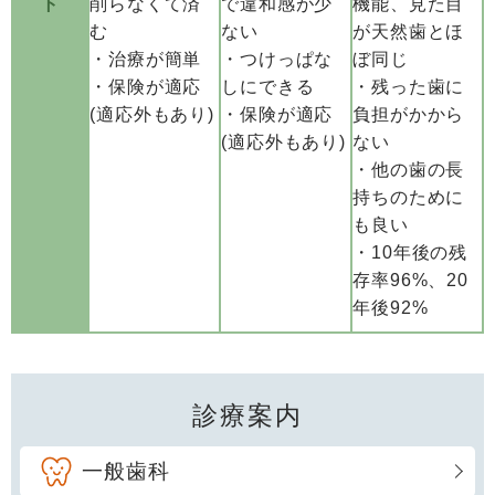
ト
削らなくて済
で違和感が少
機能、見た目
む
ない
が天然歯とほ
・治療が簡単
・つけっぱな
ぼ同じ
・保険が適応
しにできる
・残った歯に
(適応外もあり)
・保険が適応
負担がかから
(適応外もあり)
ない
・他の歯の長
持ちのために
も良い
・10年後の残
存率96%、20
年後92%
診療案内
一般歯科