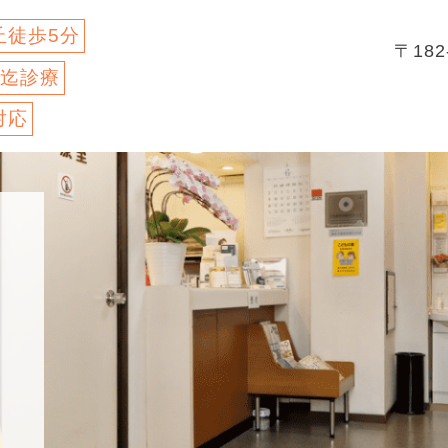
丘徒歩5分
〒18
時迄診療
対応