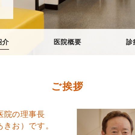
紹介
医院概要
診
ご挨拶
医院の理事長
あきお）です。