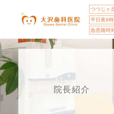
つつじヶ
平日夜6
急患随時
院長紹介