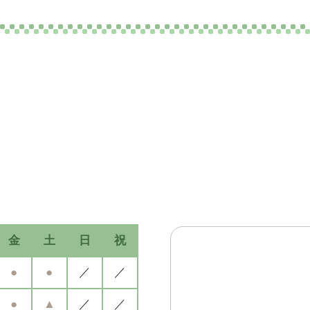
金
土
日
祝
●
●
／
／
●
▲
／
／